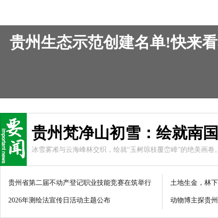
贵州生态示范创建名单!快来看
贵州梵净山初雪：绘就南
冰雪雾凇与云海峰林交织，绘就“玉树琼枝覆峦嶂”的绝美画
云海翻涌与雪光相映，构成雄奇灵秀的水墨长卷。
贵州省第二届不动产登记职业技能竞赛在筑举行
土地生金，林下
2026年测绘法宣传日活动主题公布
动物博主探贵州